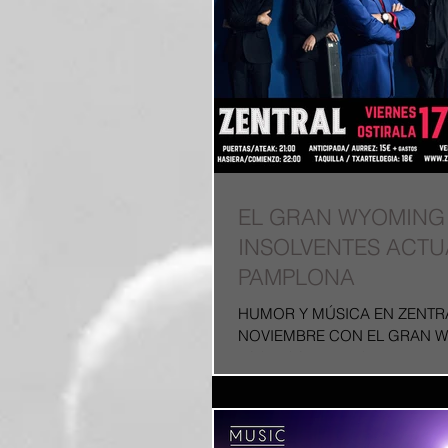
EL GRAN WYOMING 
INSOLVENTES ACT
PAMPLONA
HUMOR Y MÚSICA EN ZENTRA
NOVIEMBRE CON EL GRAN 
LOS INSOLVENTES José Migue
conocido como El Gran Wyomin