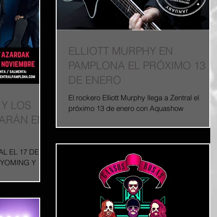
ELLIOTT MURPHY EN
PAMPLONA EL PRÓXIMO 13
DE ENERO
El rockero Elliott Murphy llega a Zentral el
Y LOS
próximo 13 de enero con Aquashow
UARÁN EN
Deconstructed. Viviendo en París desde hace
más de 25 años...
L EL 17 DE
WYOMING Y
l Monzón, más
g...