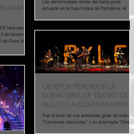
Las denominadas reinas del banjo punk
CTUARÁN
actuarán en la Sala Indara de Pamplona, el
próximo 24 de noviembre. Baskery es una
joven banda...
SES hará parada
2 de febrero.
al de Guns N...
OBJETOS PERDIDOS LA
NUEVA GIRA DE TEATRO DE
RULO Y LA CONTRABANDA
EN PAMPLONA
Tras el éxito de sus anteriores giras de teatro
“Canciones desnudas” y su aclamada “Gira 5
gatos” con las que sorprendió a sus fans y...