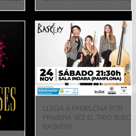
ectáculo de
gira nacional. Iberia Sumergida está...
LLEGA A PAMPLONA POR
PRIMERA VEZ EL TRÍO SUEC
BASKERY