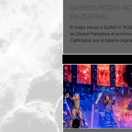
GANSOS ROSAS A
EN ZENTRAL
El mejor tributo a GUNS N' RO
en Zentral Pamplona el próximo 
Calificados por el batería origin