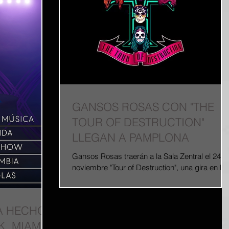
GANSOS ROSAS CON "THE
TOUR OF DESTRUCTION"
LLEGAN A PAMPLONA
Gansos Rosas traerán a la Sala Zentral el 24 d
noviembre "Tour of Destruction", una gira en la
que conmemoran ‘Appetite for...
A HECHO
, MIAMI,