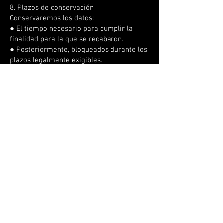
8. Plazos de conservación
Conservaremos los datos:
● El tiempo necesario para cumplir la
finalidad para la que se recabaron.
● Posteriormente, bloqueados durante los
plazos legalmente exigibles.
● En comunicaciones comerciales, hasta
que retires tu consentimiento o solicites la
baja/oposición cuando proceda.
9. Derechos de las personas usuarias
Puedes ejercer los derechos de:
● Acceso, rectificación, supresión,
limitación, oposición y portabilidad.
● Retirar el consentimiento en cualquier
momento cuando el tratamiento se base
en él. Para ejercerlos, escribe a
info@inoutproducciones.com
, indicando el
derecho que deseas ejercer y aportando
información suficiente para identificarte.
Si consideras que no se han atendido