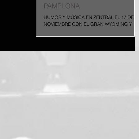
PAMPLONA
HUMOR Y MÚSICA EN ZENTRAL EL 17 DE
NOVIEMBRE CON EL GRAN WYOMING Y
LOS INSOLVENTES José Miguel Monzón, má
conocido como El Gran Wyoming...