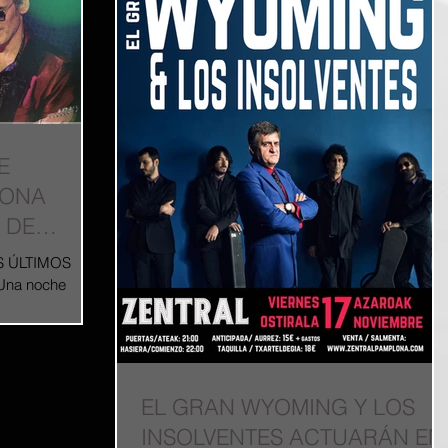
E
LONA
 DE
S ÚLTIMOS
na noche
aria banda de
EL GRAN WYOMING Y LOS
INSOLVENTES ACTUARÁN EN