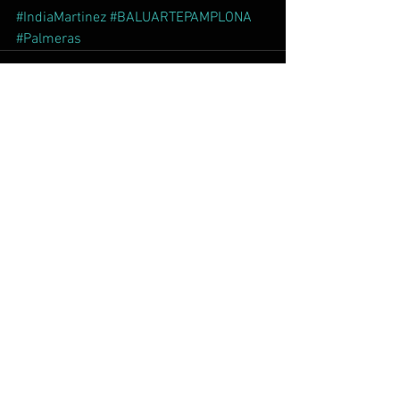
#IndiaMartinez
#BALUARTEPAMPLONA
#Palmeras
Comentarios
Escribir un comentario...