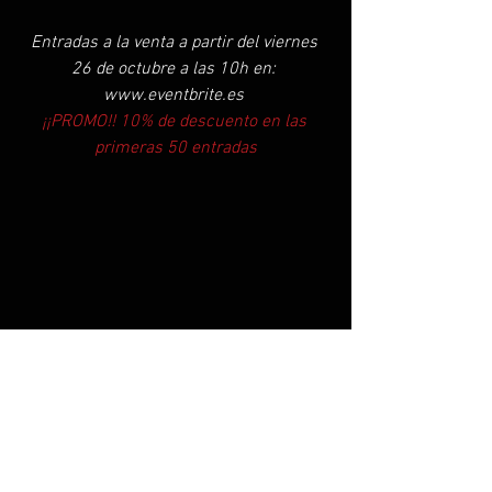
Entradas a la venta a partir del viernes 
26 de octubre a las 10h en: 
www.eventbrite.es 
¡¡PROMO!! 10% de descuento en las 
primeras 50 entradas
#deeppurple
#ianpaice
#salatotem
#pamplona