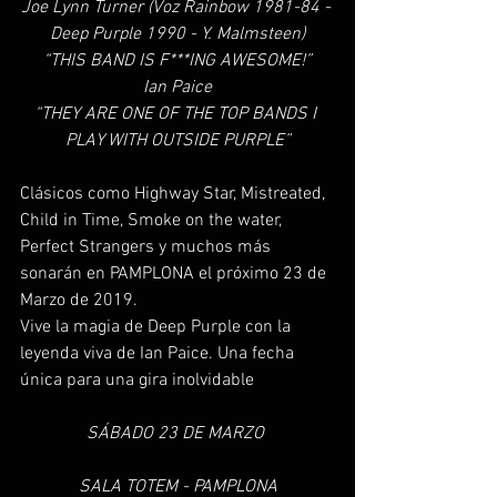
Joe Lynn Turner (Voz Rainbow 1981-84 - 
Deep Purple 1990 - Y. Malmsteen)
“THIS BAND IS F***ING AWESOME!”
Ian Paice
“THEY ARE ONE OF THE TOP BANDS I 
PLAY WITH OUTSIDE PURPLE”
Clásicos como Highway Star, Mistreated, 
Child in Time, Smoke on the water, 
Perfect Strangers y muchos más 
sonarán en PAMPLONA el próximo 23 de 
Marzo de 2019. 
Vive la magia de Deep Purple con la 
leyenda viva de Ian Paice. Una fecha 
única para una gira inolvidable
SÁBADO 23 DE MARZO 
SALA TOTEM - PAMPLONA