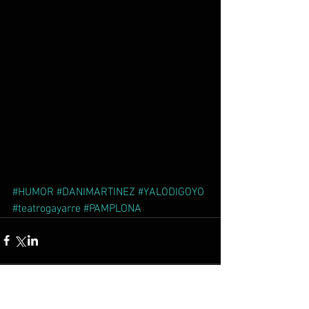
#HUMOR
#DANIMARTINEZ
#YALODIGOYO
#teatrogayarre
#PAMPLONA