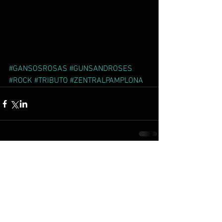
#GANSOSROSAS
#GUNSANDROSES
#ROCK
#TRIBUTO
#ZENTRALPAMPLONA
Comentarios
Escribir un comentario...