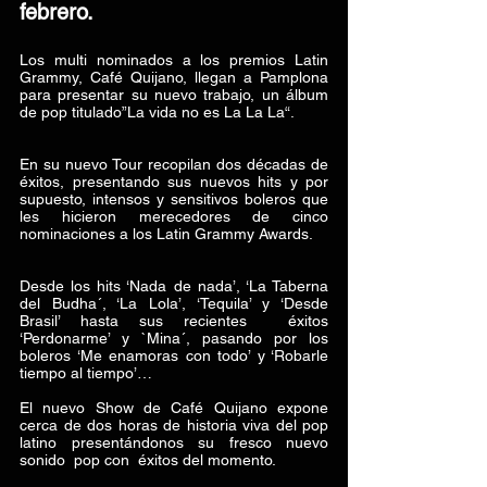
febrero.
Los multi nominados a los premios Latin 
Grammy, Café Quijano, llegan a Pamplona 
para presentar su nuevo trabajo, un álbum 
de pop titulado”La vida no es La La La“.
En su nuevo Tour recopilan dos décadas de 
éxitos, presentando sus nuevos hits y por 
supuesto, intensos y sensitivos boleros que 
les hicieron merecedores de cinco  
nominaciones a los Latin Grammy Awards.
Desde los hits ‘Nada de nada’, ‘La Taberna 
del Budha´, ‘La Lola’, ‘Tequila’ y ‘Desde 
Brasil’ hasta sus recientes  éxitos 
‘Perdonarme’ y `Mina´, pasando por los 
boleros ‘Me enamoras con todo’ y ‘Robarle 
tiempo al tiempo’…
El nuevo Show de Café Quijano expone 
cerca de dos horas de historia viva del pop 
latino presentándonos su fresco nuevo 
sonido  pop con  éxitos del momento.