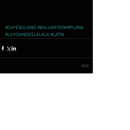
#CAFÉQUIJANO
#BALUARTEPAMPLONA
#LAVIDANOESLALALA
#LATIN
Comentarios
Escribir un comentario...