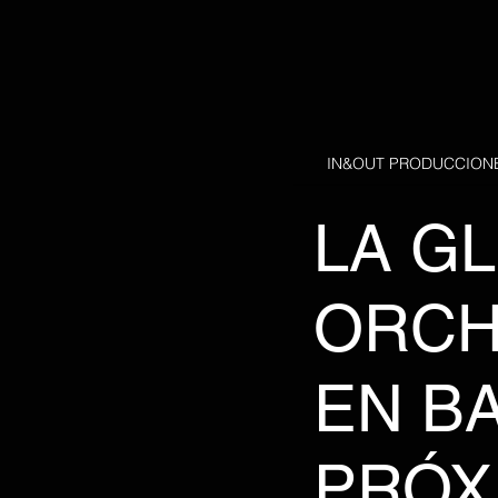
IN&OUT PRODUCCION
LA G
ORCH
EN B
PRÓX