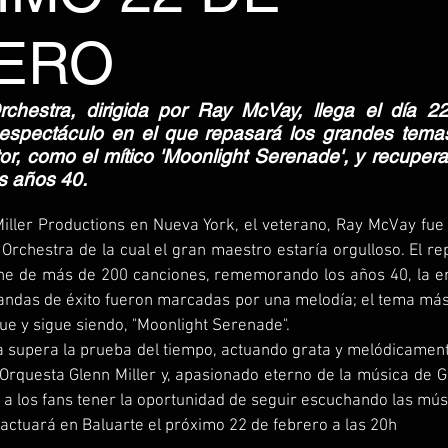
ERO
rchestra, dirigida por Ray McVay, llega el día 22
spectáculo en el que repasará los grandes temas
or, como el mítico 'Moonlight Serenade', y recupera
s años 40.
ller Productions en Nueva York, el veterano, Ray McVay fue i
Orchestra de la cual el gran maestro estaría orgulloso. El re
e de más de 200 canciones, rememorando los años 40, la er
andas de éxito fueron marcadas por una melodía; el tema más
fue y sigue siendo, "Moonlight Serenade".
a supera la prueba del tiempo, actuando grata y melódicamente
 Orquesta Glenn Miller y, apasionado eterno de la música de Gl
 a los fans tener la oportunidad de seguir escuchando las mús
 actuará en Baluarte el próximo 22 de febrero a las 20h