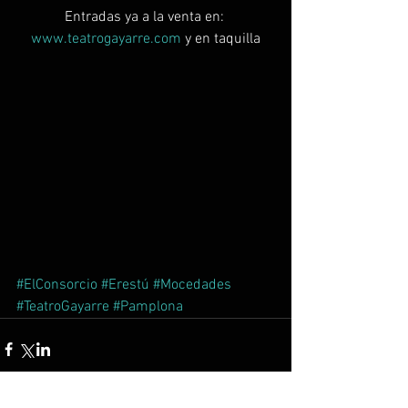
Entradas ya a la venta en: 
www.teatrogayarre.com
 y en taquilla
#ElConsorcio
#Erestú
#Mocedades
#TeatroGayarre
#Pamplona