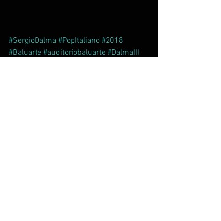
#SergioDalma
#PopItaliano
#2018
#Baluarte
#auditoriobaluarte
#DalmaIII
Comentarios
Escribir un comentario...